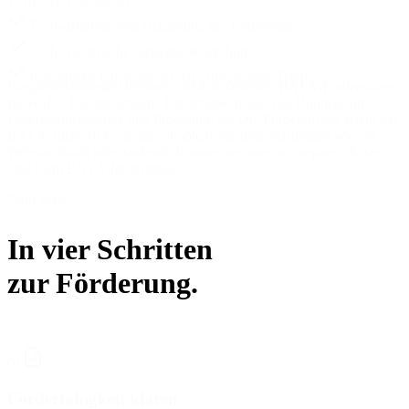
Profil, Verzeichnisse)
Team-Briefing und Begleitung der Einführung
Sechs zusätzliche Strategie-Workshops
Persönliche Übergabe an das Umsetzungs-Team
Beispielrechnungen basieren auf den aktuellen BAFA-Fördersätzen
für KMU. Die tatsächliche Förderhöhe hängt von Bundesland,
Unternehmensgröße und Programm ab. Die Förderzusage erteilt das
BAFA, nicht 10X Strategy. Implementierungsleistungen wie ein
Website-Build oder laufende Retainer rechnen wir separat ab, sie
sind nicht BAFA-förderfähig.
Dein Weg
In vier Schritten
zur Förderung.
01
Förderfähigkeit klären