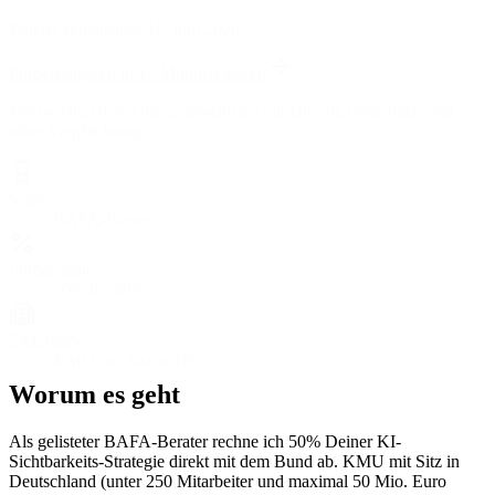
Zuletzt aktualisiert:
11. Juni 2026
Förderfähigkeit in 15 Minuten klären
Wir bereiten den Antrag gemeinsam mit Dir vor, ohne Pitch und
ohne Verpflichtung.
Status
BAFA-Berater
Förderquote
50% bis 80%
Zielgruppe
KMU mit Sitz in DE
Worum es geht
Als gelisteter BAFA-Berater rechne ich 50% Deiner KI-
Sichtbarkeits-Strategie direkt mit dem Bund ab. KMU mit Sitz in
Deutschland (unter 250 Mitarbeiter und maximal 50 Mio. Euro