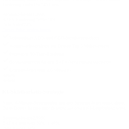
Förderung zahlst Du 745 Euro.
Beratungskosten
1.490
€
BAFA-Förderung 50%
−
745
€
Dein Anteil
745
€
Dieses Paket prüfen lassen
Vollständiger AEO- und GEO-Sichtbarkeitscheck
Wettbewerbsvergleich mit Deinen Top 3 Mitbewerbern
Priorisierte 90-Tage-Roadmap
Beratungsbericht für den BAFA-Verwendungsnachweis
Ergebnis-Workshop (60 Minuten)
Beliebt
Beliebt
KI-Sichtbarkeits-Strategie
Audit, 6-Monats-Strategieplan und drei Strategie-Workshops, damit
Du in Deiner Region oder Branche zur ersten KI-Empfehlung wirst.
Beratungskosten
2.990
€
BAFA-Förderung 50%
−
1.495
€
Dein Anteil
1.495
€