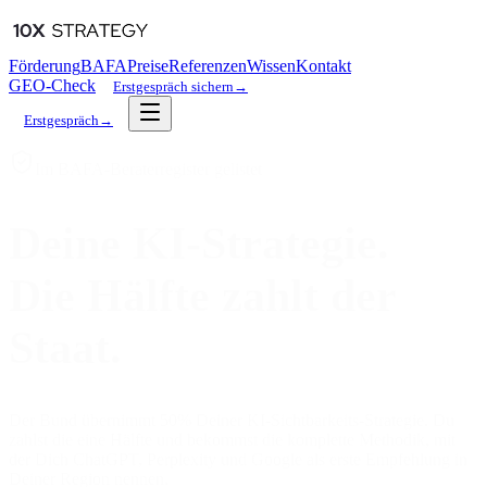
Förderung
BAFA
Preise
Referenzen
Wissen
Kontakt
GEO-Check
Erstgespräch sichern
→
Erstgespräch
→
Im BAFA-Beraterregister gelistet
Deine KI-Strategie.
Die Hälfte zahlt der
Staat.
Der Bund übernimmt 50% Deiner KI-Sichtbarkeits-Strategie. Du
zahlst die eine Hälfte und bekommst die komplette Methodik, mit
der Dich ChatGPT, Perplexity und Google als erste Empfehlung in
Deiner Region nennen.