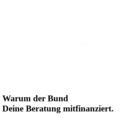
Erst nach dem Bewilligungsbescheid startet die Beratung mit
Strategie-Workshops, Audit und Roadmap. Jede Stunde wird
BAFA-konform dokumentiert, damit Dein Verwendungsnachweis
später ohne Rückfragen durchgeht.
04
Verwendungsnachweis und Auszahlung
Wir bereiten alles auf.
Wir liefern Beratungsbericht, Stundennachweise und
Verwendungsnachweis fertig aufbereitet. Du reichst sie ein und
bekommst die Förderung direkt vom BAFA auf Dein Konto
ausgezahlt, ohne jede Rückzahlungspflicht.
Warum gefördert
Warum der Bund
Deine Beratung mitfinanziert.