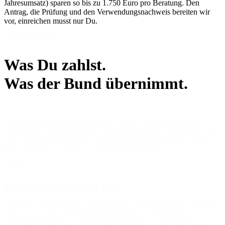
Jahresumsatz) sparen so bis zu 1.750 Euro pro Beratung. Den
Antrag, die Prüfung und den Verwendungsnachweis bereiten wir
vor, einreichen musst nur Du.
Beispielrechnung
Was Du zahlst.
Was der Bund übernimmt.
Drei förderfähige Beratungspakete, jeweils gerechnet bei 50%
Förderquote, damit Du Deinen Eigenanteil sofort schwarz auf weiß
siehst. In strukturschwachen Regionen wie Brandenburg sind bis zu
80% möglich, das prüfen wir individuell für Dich.
Einstieg
KI-Sichtbarkeits-Audit Plus
Die BAFA-förderfähige Variante unseres 998-Euro-Audits: gleiche
Analyse, ergänzt um den Beratungsbericht für den BAFA-
Verwendungsnachweis plus Ergebnis-Workshop. Mit 50 Prozent