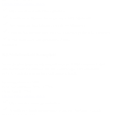
Dieses Paket prüfen lassen
Alles aus dem Audit Plus enthalten
Detaillierte 6-Monats-Strategie nach 10X-Methodik
Drei Strategie-Workshops (jeweils 90 Minuten)
Content-Architektur und JSON-LD-Konzept für KI-Lesbarkeit
KPI-Framework mit messbaren Zielen
Komplett
KI-Sichtbarkeit Komplett
Strategie plus Implementierungs-Konzept, KPI-Framework und
durchgehende Begleitung bis zur Umsetzung. Der maximale
BAFA-Förderbetrag ist hier voll ausgeschöpft.
Beratungskosten
3.500
€
BAFA-Förderung 50%
−
1.750
€
Dein Anteil
1.750
€
Dieses Paket prüfen lassen
Alles aus der Strategie enthalten
Detailliertes Implementierungs-Konzept (Website, Google-