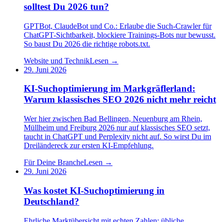
solltest Du 2026 tun?
GPTBot, ClaudeBot und Co.: Erlaube die Such-Crawler für
ChatGPT-Sichtbarkeit, blockiere Trainings-Bots nur bewusst.
So baust Du 2026 die richtige robots.txt.
Website und Technik
Lesen →
29. Juni 2026
KI-Suchoptimierung im Markgräflerland:
Warum klassisches SEO 2026 nicht mehr reicht
Wer hier zwischen Bad Bellingen, Neuenburg am Rhein,
Müllheim und Freiburg 2026 nur auf klassisches SEO setzt,
taucht in ChatGPT und Perplexity nicht auf. So wirst Du im
Dreiländereck zur ersten KI-Empfehlung.
Für Deine Branche
Lesen →
29. Juni 2026
Was kostet KI-Suchoptimierung in
Deutschland?
Ehrliche Marktübersicht mit echten Zahlen: übliche