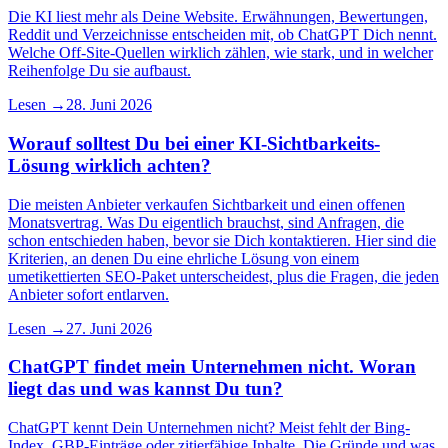
Die KI liest mehr als Deine Website. Erwähnungen, Bewertungen,
Reddit und Verzeichnisse entscheiden mit, ob ChatGPT Dich nennt.
Welche Off-Site-Quellen wirklich zählen, wie stark, und in welcher
Reihenfolge Du sie aufbaust.
Lesen →
28. Juni 2026
Worauf solltest Du bei einer KI-Sichtbarkeits-
Lösung wirklich achten?
Die meisten Anbieter verkaufen Sichtbarkeit und einen offenen
Monatsvertrag. Was Du eigentlich brauchst, sind Anfragen, die
schon entschieden haben, bevor sie Dich kontaktieren. Hier sind die
Kriterien, an denen Du eine ehrliche Lösung von einem
umetikettierten SEO-Paket unterscheidest, plus die Fragen, die jeden
Anbieter sofort entlarven.
Lesen →
27. Juni 2026
ChatGPT findet mein Unternehmen nicht. Woran
liegt das und was kannst Du tun?
ChatGPT kennt Dein Unternehmen nicht? Meist fehlt der Bing-
Index, GBP-Einträge oder zitierfähige Inhalte. Die Gründe und was