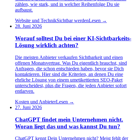
zählen, wie stark, und in welcher Reihenfolge Du sie
aufbaust.
Website und Technik
Sichtbar werden
Lesen →
28. Juni 2026
Worauf solltest Du bei einer KI-Sichtbarkeits-
Lösung wirklich achten?
Die meisten Anbieter verkaufen Sichtbarkeit und einen
offenen Monatsvertrag. Was Du eigentlich brauchst, sind
Anfragen, die schon entschieden haben, bevor sie Dich
kontaktieren. Hier sind die Kriterien, an denen Du eine
ehrliche Lösung von einem umetikettierten SEO-Paket
unterscheidest, plus die Fragen, die jeden Anbieter sofort
entlarven.
Kosten und Anbieter
Lesen →
27. Juni 2026
ChatGPT findet mein Unternehmen nicht.
Woran liegt das und was kannst Du tun?
ChatGPT kennt Dein Unternehmen nicht? Meist fehlt der