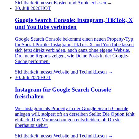
Sichtbarkeit messen
Kosten und Anbieter
Lesen →
30. Juli 2026
HOT
Google Search Console: Instagram, TikTok, X
und YouTube verbinden
Google Search Console bekommt einen neuen Property-Typ
für Social-Profile: Instagram, TikTok, X und YouTube lassen
sich jetzt direkt verbinden, auch ganz ohne eigene Website.
Drei neue Reports zeigen, wie Deine Posts in der Google-
Suche performen.
Sichtbarkeit messen
Website und Technik
Lesen →
30. Juli 2026
HOT
Instagram für Google Search Console
freischalten
Wer Instagram als Property in der Google Search Console
anlegen will, stolpert oft an derselben Stelle: Die Option fehlt
einfach. Drei Voraussetzungen entscheiden, ob Du sie
überhaupt siehst.
Sichtbarkeit messen
Website und Technik
Lesen →