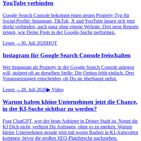
YouTube verbinden
Google Search Console bekommt einen neuen Property-Typ für
Social-Profile: Instagram, TikTok, X und YouTube lassen sich jetzt
direkt verbinden, auch ganz ohne eigene Website. Drei neue Reports
zeigen, wie Deine Posts in der Google-Suche performen.
Lesen →
30. Juli 2026
HOT
Instagram für Google Search Console freischalten
Wer Instagram als Property in der Google Search Console anlegen
will, stolpert oft an derselben Stelle: Die Option fehlt einfach. Drei
Voraussetzungen entscheiden, ob Du sie überhaupt siehst.
Lesen →
28. Juli 2026
▶
Video
Warum haben kleine Unternehmen jetzt die Chance,
in der KI-Suche sichtbar zu werden?
Frag ChatGPT, wer der beste Anbieter in Deiner Stadt ist. Nennt die
KI Dich nicht, verlierst Du Anfragen, ohne es zu merken. Warum
kleine Unternehmen gerade jetzt mit wenig Budget in KI-Antworten
kommen, bevor die großen SEO-Platzhirsche nachziehen.