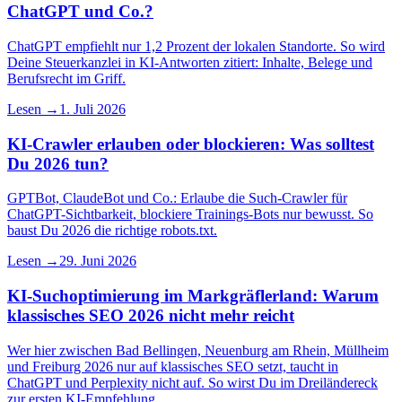
ChatGPT und Co.?
ChatGPT empfiehlt nur 1,2 Prozent der lokalen Standorte. So wird
Deine Steuerkanzlei in KI-Antworten zitiert: Inhalte, Belege und
Berufsrecht im Griff.
Lesen →
1. Juli 2026
KI-Crawler erlauben oder blockieren: Was solltest
Du 2026 tun?
GPTBot, ClaudeBot und Co.: Erlaube die Such-Crawler für
ChatGPT-Sichtbarkeit, blockiere Trainings-Bots nur bewusst. So
baust Du 2026 die richtige robots.txt.
Lesen →
29. Juni 2026
KI-Suchoptimierung im Markgräflerland: Warum
klassisches SEO 2026 nicht mehr reicht
Wer hier zwischen Bad Bellingen, Neuenburg am Rhein, Müllheim
und Freiburg 2026 nur auf klassisches SEO setzt, taucht in
ChatGPT und Perplexity nicht auf. So wirst Du im Dreiländereck
zur ersten KI-Empfehlung.