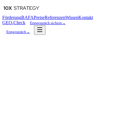
Förderung
BAFA
Preise
Referenzen
Wissen
Kontakt
GEO-Check
Erstgespräch sichern
→
Erstgespräch
→